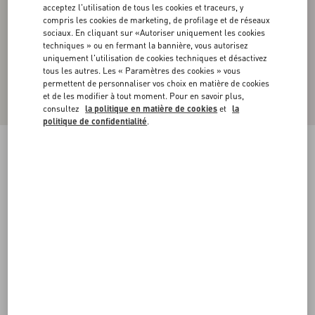
acceptez l'utilisation de tous les cookies et traceurs, y
compris les cookies de marketing, de profilage et de réseaux
sociaux. En cliquant sur «Autoriser uniquement les cookies
techniques » ou en fermant la bannière, vous autorisez
uniquement l'utilisation de cookies techniques et désactivez
tous les autres. Les « Paramètres des cookies » vous
permettent de personnaliser vos choix en matière de cookies
et de les modifier à tout moment. Pour en savoir plus,
consultez
la politique en matière de cookies
et
la
politique de confidentialité
.
Chemise En Popeline De Coton À Motif Toile
Iconographe
noir
37
38
39
40
41
42
43
44
Taille:
Acheter
Acheter
45
46
47
48
Guide des tailles
Livraison et Retour Offerts