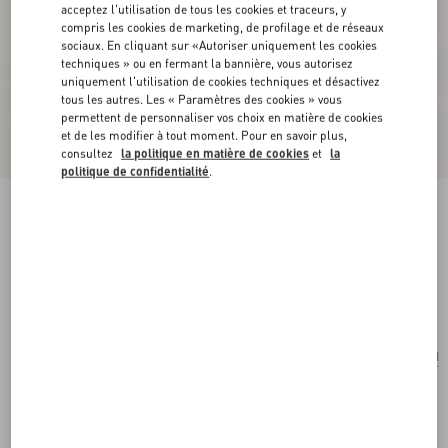
acceptez l'utilisation de tous les cookies et traceurs, y
compris les cookies de marketing, de profilage et de réseaux
sociaux. En cliquant sur «Autoriser uniquement les cookies
techniques » ou en fermant la bannière, vous autorisez
uniquement l'utilisation de cookies techniques et désactivez
tous les autres. Les « Paramètres des cookies » vous
permettent de personnaliser vos choix en matière de cookies
et de les modifier à tout moment. Pour en savoir plus,
consultez
la politique en matière de cookies
et
la
politique de confidentialité
.
Anatomy Of Dreams - Notte D'Oro Parfum
100Ml
.
Acheter
Acheter
UNI
Taille:
Livraison et Retour Offerts
Trouver en boutique