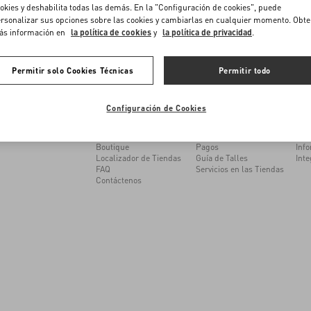
me to Valentino Colombia
okies y deshabilita todas las demás. En la "Configuración de cookies", puede
rsonalizar sus opciones sobre las cookies y cambiarlas en cualquier momento. Obt
ás información en
la política de cookies
y
la política de privacidad
.
e you get the best service, we recommend visiting the following website:
Permitir solo Cookies Técnicas
Permitir todo
Valentino United States
¿PODEMOS AYUDARTE?
SERVICIOS
LA 
I want to choose another Country
Configuración de Cookies
Sigue tu Pedido
Atención al Cliente
Mai
Sigue tu Devolución
Devoluciones y Cambios
Sost
Reserva una cita en la
Envío
Trab
Boutique
Pagos
Info
Localizador de Tiendas
Guía de Talles
Inte
FAQ
Servicios en las Tiendas
Contáctenos