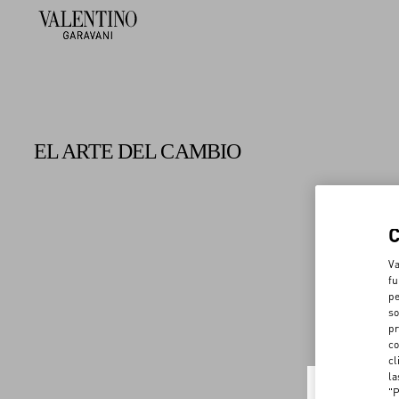
EL ARTE DEL CAMBIO
Va
fu
pe
so
pr
co
cl
la
"P