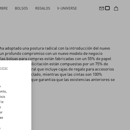
MBRE
BOLSOS
REGALOS
V-UNIVERSE
ha adoptado una postura radical con la introducción del nuevo
a, un profundo compromiso con un nuevo modelo de negocio
las bolsas para compras están fabricadas con un 55% de papel
 y las tarjetas de felicitación están compuestas por un 75% de
eptar
 Un enfoque integral que incluye cajas de regalo para accesorios
o y papel 55% reciclado, mientras que las cintas son 100%
ntiguo y lo nuevo, que garantiza que las existencias anteriores se
vidades internas.
o
ento,
isis
 le
o
er
das
s