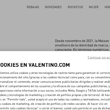
REBAJAS
NOVEDADES
ROCKSTUD
MUJER
HO
Desde noviembre de 2021, la Maison 
envoltorio de la identidad de marc
consciente. En términos numéricos, 
reciclado, mientras que la papelería
Continuar sin ac
bambú y un 25% de fibra de algodón.
fabricadas con cartón 100% reciclad
COOKIES EN VALENTINO.COM
recicladas. Una transición entre lo a
recuperarán y reutilizarán para acti
lentino utiliza cookies y otras tecnologías de rastreo tanto para garantizar el correct
ncionamiento del sitio (gracias a las cookies técnicas) como para, con su consentimi
rsonalizar el contenido, enviar comunicaciones publicitarias dirigidas y realizar anál
bre el comportamiento de los usuarios y la eficacia de sus campañas publicitarias, y
oporciona cierta información a sus socios, incluidos Meta, Google y TikTok (utilizand
Sostenibilidad
Gente
Planeta
Producto
okies y tecnologías de marketing y creación de perfiles propias y de terceros). Al hac
ic en "Permitir todo", usted acepta el uso de todas las cookies y rastreadores, inclui
s cookies de marketing, de creación de perfiles y de redes sociales. Al hacer clic en
ermitir solo cookies técnicas" o cerrar el banner, usted solo permite el uso de dicha