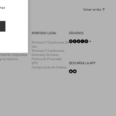
enga
Volver arriba
EMPRESA
APARTADO LEGAL
SÍGUENOS
son
Términos Y Condiciones De
enibilidad
Uso
aja con nosotros
Términos Y Condiciones
rmación corporativa
Generales De Venta
grity Helpline
Política De Privacidad
DPO
DESCARGA LA APP
Configuración de Cookies