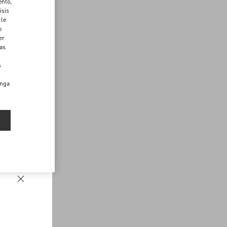
ento,
isis
 le
o
er
das
s
enga