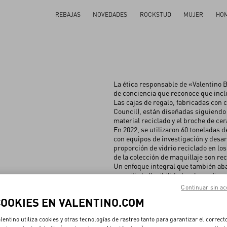
REBAJAS
NOVEDADES
ROCKSTUD
MUJER
HO
La ética responsable de «Valentino B
de conciencia que reconoce que inc
Las cajas de regalo, fabricadas con 
Council), están diseñadas siguiendo u
material reciclado y el broche de ce
En 2022, se utilizaron 60 toneladas d
con equipos de investigación y desar
proporción de vidrio reciclado en lo
de la colección de maquillaje son re
Un enfoque integral que también ab
permitir la flexibilidad en la configu
múltiples configuraciones.
Continuar sin ac
COOKIES EN VALENTINO.COM
lentino utiliza cookies y otras tecnologías de rastreo tanto para garantizar el correct