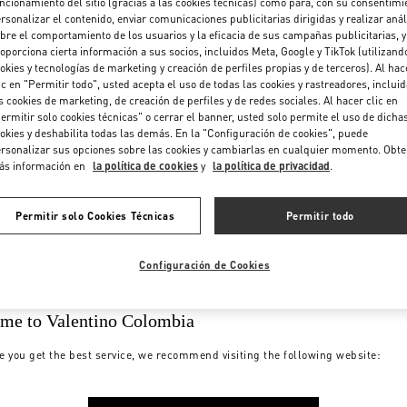
ncionamiento del sitio (gracias a las cookies técnicas) como para, con su consentimi
rsonalizar el contenido, enviar comunicaciones publicitarias dirigidas y realizar anál
bre el comportamiento de los usuarios y la eficacia de sus campañas publicitarias, y
oporciona cierta información a sus socios, incluidos Meta, Google y TikTok (utilizand
okies y tecnologías de marketing y creación de perfiles propias y de terceros). Al hac
ic en "Permitir todo", usted acepta el uso de todas las cookies y rastreadores, inclui
s cookies de marketing, de creación de perfiles y de redes sociales. Al hacer clic en
ermitir solo cookies técnicas" o cerrar el banner, usted solo permite el uso de dicha
okies y deshabilita todas las demás. En la "Configuración de cookies", puede
rsonalizar sus opciones sobre las cookies y cambiarlas en cualquier momento. Obt
ás información en
la política de cookies
y
la política de privacidad
.
Permitir solo Cookies Técnicas
Permitir todo
Configuración de Cookies
me to Valentino Colombia
e you get the best service, we recommend visiting the following website: