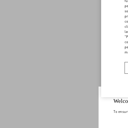
fu
pe
so
pr
co
cl
la
"P
co
pe
m
Welco
To ensur