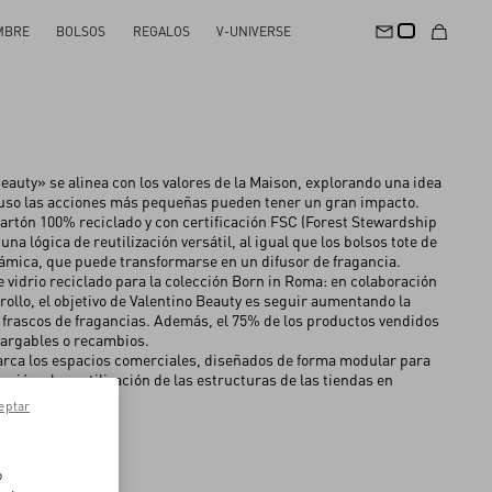
MBRE
BOLSOS
REGALOS
V-UNIVERSE
eauty» se alinea con los valores de la Maison, explorando una idea
luso las acciones más pequeñas pueden tener un gran impacto.
cartón 100% reciclado y con certificación FSC (Forest Stewardship
na lógica de reutilización versátil, al igual que los bolsos tote de
rámica, que puede transformarse en un difusor de fragancia.
e vidrio reciclado para la colección Born in Roma: en colaboración
rollo, el objetivo de Valentino Beauty es seguir aumentando la
s frascos de fragancias. Además, el 75% de los productos vendidos
cargables o recambios.
arca los espacios comerciales, diseñados de forma modular para
ración y la reutilización de las estructuras de las tiendas en
eptar
o