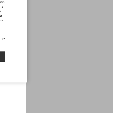
isis
 le
o
er
das
s
enga