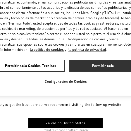
rsonalizar el contenido, enviar comunicaciones publicitarias dirigidas y realizar anál
bre el comportamiento de los usuarios y la eficacia de sus campañas publicitarias, y
oporciona cierta información a sus socios, incluidos Meta, Google y TikTok (utilizand
okies y tecnologías de marketing y creación de perfiles propias y de terceros). Al hac
ic en "Permitir todo", usted acepta el uso de todas las cookies y rastreadores, inclui
s cookies de marketing, de creación de perfiles y de redes sociales. Al hacer clic en
ermitir solo cookies técnicas" o cerrar el banner, usted solo permite el uso de dicha
okies y deshabilita todas las demás. En la "Configuración de cookies", puede
rsonalizar sus opciones sobre las cookies y cambiarlas en cualquier momento. Obt
ás información en
la política de cookies
y
la política de privacidad
.
Permitir solo Cookies Técnicas
Permitir todo
Configuración de Cookies
me to Valentino Colombia
e you get the best service, we recommend visiting the following website:
Valentino United States
I want to choose another Country