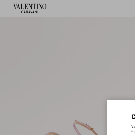
Va
fu