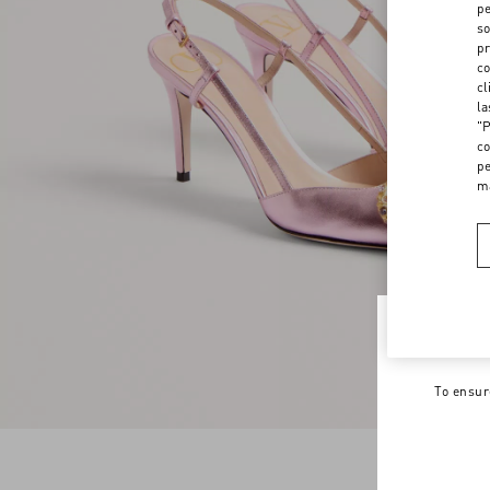
pe
so
pr
co
cl
la
"P
co
pe
m
Welco
To ensur