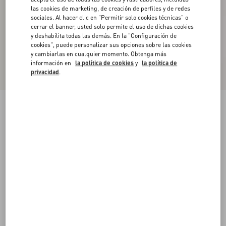
las cookies de marketing, de creación de perfiles y de redes
sociales. Al hacer clic en "Permitir solo cookies técnicas" o
cerrar el banner, usted solo permite el uso de dichas cookies
y deshabilita todas las demás. En la "Configuración de
cookies", puede personalizar sus opciones sobre las cookies
y cambiarlas en cualquier momento. Obtenga más
información en
la política de cookies
y
la política de
privacidad
.
Cinturón De Cadena Con Cristales Y El VLogo
Signature
antique brass
Comprar
Comprar
S
M
L
Talle:
Envío Y Devoluciones Gratuitas
Buscar en tienda