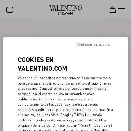
REBAJAS
NOVEDADES
Continuar sin aceptar
ROCKSTUD
COOKIES EN
MUJER
VALENTINO.COM
HOMBRE
Valentino utiliza cookies y otras tecnologías de rastreo tanto
para garantizar el correcto funcionamiento del sitio (gracias
BOLSOS
a las cookies técnicas) como para, con su consentimiento,
personalizar el contenido, enviar comunicaciones
REGALOS
publicitarias dirigidas y realizar análisis sobre el
comportamiento de los usuarios y la eficacia de sus
V-UNIVERSE
campañas publicitarias, y le proporciona cierta información a
sus socios, incluidos Meta, Google y TikTok (utilizando
cookies y tecnologías de marketing y creación de perfiles
propias y de terceros). Al hacer clic en "Permitir todo", usted
acepta el uso de todas las cookies y rastreadores, incluidas