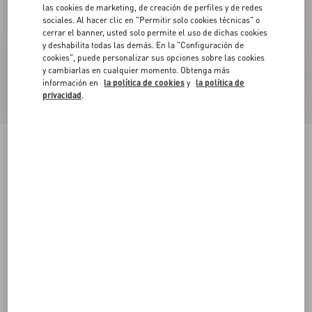
las cookies de marketing, de creación de perfiles y de redes
sociales. Al hacer clic en "Permitir solo cookies técnicas" o
cerrar el banner, usted solo permite el uso de dichas cookies
y deshabilita todas las demás. En la "Configuración de
cookies", puede personalizar sus opciones sobre las cookies
y cambiarlas en cualquier momento. Obtenga más
información en
la política de cookies
y
la política de
privacidad
.
Bota De Cuero De Becerro Con El VLogo
Signature Y Con Tacón De 70 Mm
negro
35
35.5
36
36.5
37
37.5
38
38.5
Talle:
Comprar
Comprar
39
39.5
40
40.5
41
41.5
42
Guía de talles
Envío Y Devoluciones Gratuitas