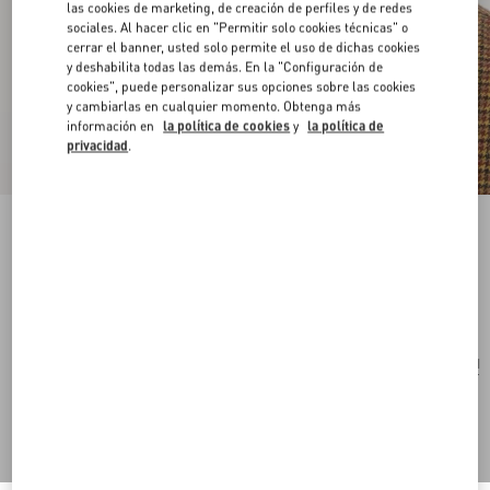
las cookies de marketing, de creación de perfiles y de redes
sociales. Al hacer clic en "Permitir solo cookies técnicas" o
cerrar el banner, usted solo permite el uso de dichas cookies
y deshabilita todas las demás. En la "Configuración de
cookies", puede personalizar sus opciones sobre las cookies
y cambiarlas en cualquier momento. Obtenga más
información en
la política de cookies
y
la política de
privacidad
.
Pendientes Valentino Ovalette De Metal
oro
Comprar
Comprar
UNI
Talle:
Envío Y Devoluciones Gratuitas
Buscar en tienda
Pago exprés