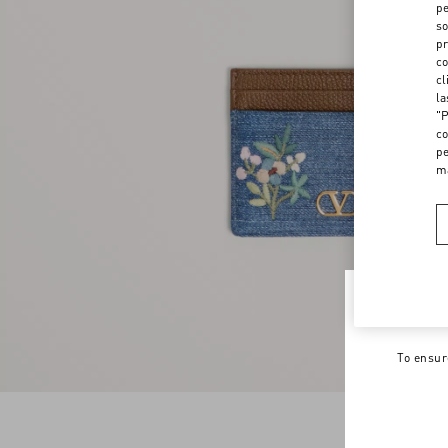
pe
so
pr
co
cl
la
"P
co
pe
m
Welco
To ensur