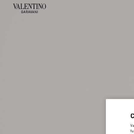
Va
fu