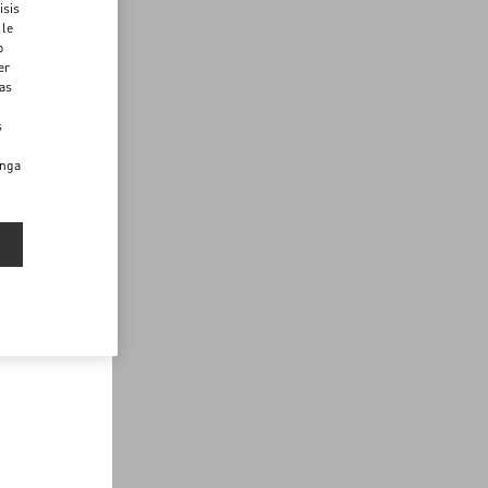
isis
 le
o
er
das
s
enga