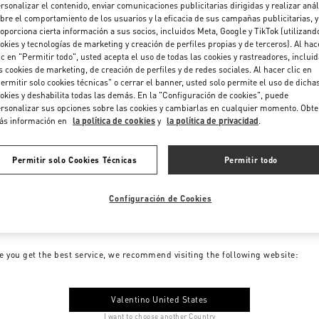
rsonalizar el contenido, enviar comunicaciones publicitarias dirigidas y realizar anál
bre el comportamiento de los usuarios y la eficacia de sus campañas publicitarias, y
oporciona cierta información a sus socios, incluidos Meta, Google y TikTok (utilizand
okies y tecnologías de marketing y creación de perfiles propias y de terceros). Al hac
ic en "Permitir todo", usted acepta el uso de todas las cookies y rastreadores, inclui
s cookies de marketing, de creación de perfiles y de redes sociales. Al hacer clic en
ermitir solo cookies técnicas" o cerrar el banner, usted solo permite el uso de dicha
okies y deshabilita todas las demás. En la "Configuración de cookies", puede
rsonalizar sus opciones sobre las cookies y cambiarlas en cualquier momento. Obt
ás información en
la política de cookies
y
la política de privacidad
.
Permitir solo Cookies Técnicas
Permitir todo
Configuración de Cookies
me to Valentino Colombia
e you get the best service, we recommend visiting the following website:
Valentino United States
I want to choose another Country