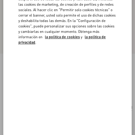
las cookies de marketing, de creación de perfiles y de redes
sociales. Al hacer clic en "Permitir solo cookies técnicas" o
cerrar el banner, usted solo permite el uso de dichas cookies
y deshabilita todas las demás. En la "Configuración de
cookies", puede personalizar sus opciones sobre las cookies
y cambiarlas en cualquier momento. Obtenga más
información en
la política de cookies
y
la política de
privacidad
.
Bolso Pequeño De Hombro Valentino Garavani
Vain De Cuero Brilloso De Becerro
negro
Comprar
Comprar
UNI
Talle:
Envío Y Devoluciones Gratuitas
Buscar en tienda