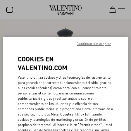
REBAJAS
NOVEDADES
Continuar sin aceptar
ROCKSTUD
COOKIES EN
MUJER
VALENTINO.COM
HOMBRE
Valentino utiliza cookies y otras tecnologías de rastreo tanto
para garantizar el correcto funcionamiento del sitio (gracias
BOLSOS
a las cookies técnicas) como para, con su consentimiento,
personalizar el contenido, enviar comunicaciones
REGALOS
publicitarias dirigidas y realizar análisis sobre el
comportamiento de los usuarios y la eficacia de sus
V-UNIVERSE
campañas publicitarias, y le proporciona cierta información a
sus socios, incluidos Meta, Google y TikTok (utilizando
cookies y tecnologías de marketing y creación de perfiles
propias y de terceros). Al hacer clic en "Permitir todo", usted
acepta el uso de todas las cookies y rastreadores, incluidas