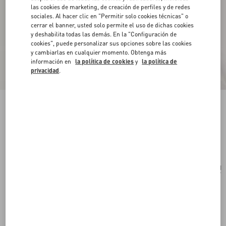
las cookies de marketing, de creación de perfiles y de redes
sociales. Al hacer clic en "Permitir solo cookies técnicas" o
cerrar el banner, usted solo permite el uso de dichas cookies
y deshabilita todas las demás. En la "Configuración de
cookies", puede personalizar sus opciones sobre las cookies
y cambiarlas en cualquier momento. Obtenga más
información en
la política de cookies
y
la política de
privacidad
.
Arete Único Valentino Ovalette De Metal
transparente
Comprar
Comprar
UNI
Talle:
Envío Y Devoluciones Gratuitas
Buscar en tienda
Pago exprés