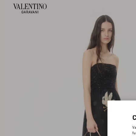
Va
fu