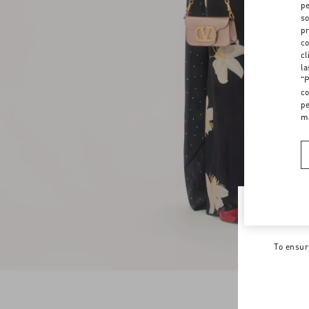
pe
so
pr
co
cl
la
"P
co
pe
m
Welco
To ensur