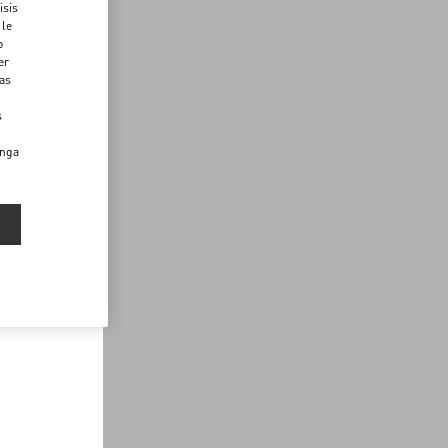
isis
 le
o
er
das
s
enga