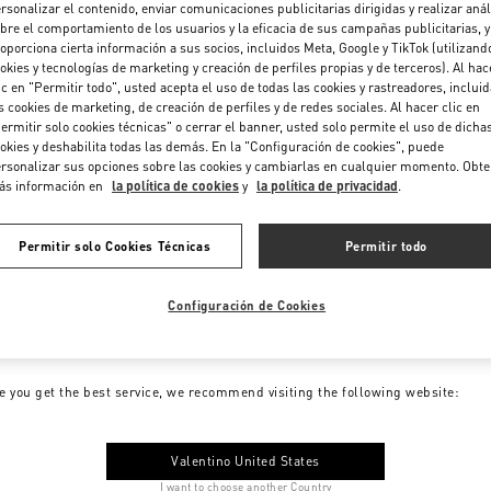
rsonalizar el contenido, enviar comunicaciones publicitarias dirigidas y realizar anál
bre el comportamiento de los usuarios y la eficacia de sus campañas publicitarias, y
oporciona cierta información a sus socios, incluidos Meta, Google y TikTok (utilizand
okies y tecnologías de marketing y creación de perfiles propias y de terceros). Al hac
ic en "Permitir todo", usted acepta el uso de todas las cookies y rastreadores, inclui
s cookies de marketing, de creación de perfiles y de redes sociales. Al hacer clic en
ermitir solo cookies técnicas" o cerrar el banner, usted solo permite el uso de dicha
okies y deshabilita todas las demás. En la "Configuración de cookies", puede
rsonalizar sus opciones sobre las cookies y cambiarlas en cualquier momento. Obt
ás información en
la política de cookies
y
la política de privacidad
.
Permitir solo Cookies Técnicas
Permitir todo
Configuración de Cookies
me to Valentino Colombia
e you get the best service, we recommend visiting the following website:
Valentino United States
I want to choose another Country