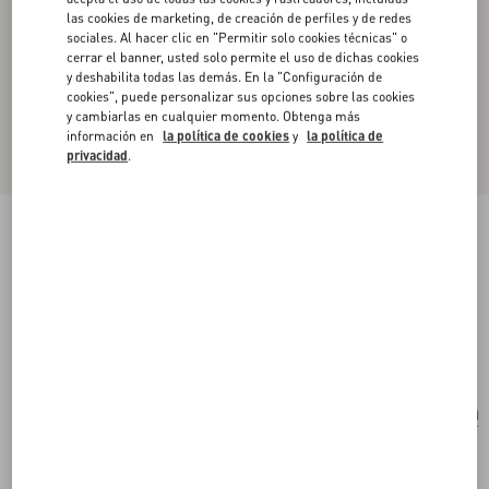
las cookies de marketing, de creación de perfiles y de redes
sociales. Al hacer clic en "Permitir solo cookies técnicas" o
cerrar el banner, usted solo permite el uso de dichas cookies
y deshabilita todas las demás. En la "Configuración de
cookies", puede personalizar sus opciones sobre las cookies
y cambiarlas en cualquier momento. Obtenga más
información en
la política de cookies
y
la política de
privacidad
.
Bolso De Hombro Valentino Garavani Alltime
De Rafia Y Cuero Graneado De Becerro Con
Correa De Cinta Con Bordado Cherryfic
natural/marrón tostado
Comprar
Comprar
UNI
Talle:
Envío Y Devoluciones Gratuitas