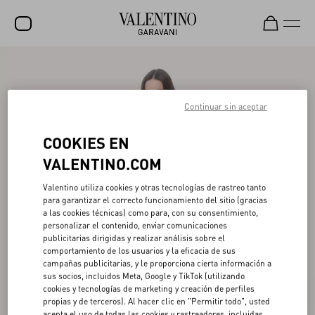
REBAJAS
NOVEDADES
Continuar sin aceptar
ROCKSTUD
COOKIES EN
MUJER
VALENTINO.COM
HOMBRE
Valentino utiliza cookies y otras tecnologías de rastreo tanto
para garantizar el correcto funcionamiento del sitio (gracias
BOLSOS
a las cookies técnicas) como para, con su consentimiento,
personalizar el contenido, enviar comunicaciones
REGALOS
publicitarias dirigidas y realizar análisis sobre el
comportamiento de los usuarios y la eficacia de sus
V-UNIVERSE
campañas publicitarias, y le proporciona cierta información a
sus socios, incluidos Meta, Google y TikTok (utilizando
cookies y tecnologías de marketing y creación de perfiles
propias y de terceros). Al hacer clic en "Permitir todo", usted
acepta el uso de todas las cookies y rastreadores, incluidas