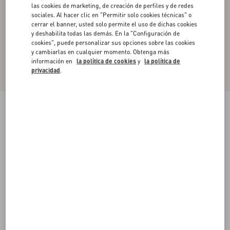
las cookies de marketing, de creación de perfiles y de redes
sociales. Al hacer clic en "Permitir solo cookies técnicas" o
cerrar el banner, usted solo permite el uso de dichas cookies
y deshabilita todas las demás. En la "Configuración de
cookies", puede personalizar sus opciones sobre las cookies
y cambiarlas en cualquier momento. Obtenga más
información en
la política de cookies
y
la política de
privacidad
.
Sobrecamisa Valentino De Gabardina De
Algodón Con Vgold
cerúleo
44
46
48
50
52
54
56
58
Talle:
Comprar
Comprar
Guía de talles
Envío Y Devoluciones Gratuitas