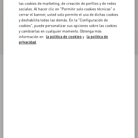
las cookies de marketing, de creación de perfiles y de redes
sociales. Al hacer clic en "Permitir solo cookies técnicas" o
cerrar el banner, usted solo permite el uso de dichas cookies
y deshabilita todas las demás. En la "Configuración de
cookies", puede personalizar sus opciones sobre las cookies
y cambiarlas en cualquier momento. Obtenga más
información en
la política de cookies
y
la política de
privacidad
.
Chaqueta Bomber Valentino De Lana Y
Cachemira Drapeada Con V Incrustada Y Patrón
Jacquard Toute La V
negro
44
46
48
50
52
54
56
58
Talle:
Comprar
Comprar
Guía de talles