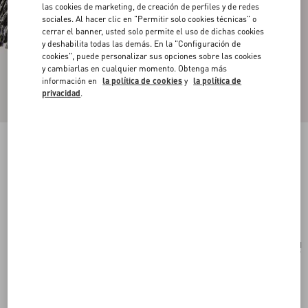
las cookies de marketing, de creación de perfiles y de redes
sociales. Al hacer clic en "Permitir solo cookies técnicas" o
cerrar el banner, usted solo permite el uso de dichas cookies
y deshabilita todas las demás. En la "Configuración de
cookies", puede personalizar sus opciones sobre las cookies
y cambiarlas en cualquier momento. Obtenga más
información en
la política de cookies
y
la política de
privacidad
.
ESTOLA DE LANA Y CACHEMIRA CON
MOTIVO STRHYPE EN JACQUARD
marfil/negro
Comprar
Comprar
UNI
Talle:
Envío Y Devoluciones Gratuitas
Buscar en tienda