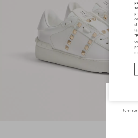
pe
so
pr
co
cl
la
"P
co
pe
m
Welco
To ensur