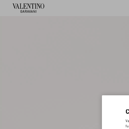
Va
fu