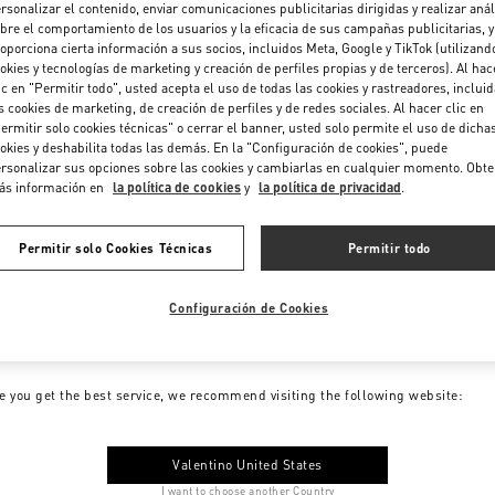
rsonalizar el contenido, enviar comunicaciones publicitarias dirigidas y realizar anál
bre el comportamiento de los usuarios y la eficacia de sus campañas publicitarias, y
oporciona cierta información a sus socios, incluidos Meta, Google y TikTok (utilizand
okies y tecnologías de marketing y creación de perfiles propias y de terceros). Al hac
ic en "Permitir todo", usted acepta el uso de todas las cookies y rastreadores, inclui
s cookies de marketing, de creación de perfiles y de redes sociales. Al hacer clic en
ermitir solo cookies técnicas" o cerrar el banner, usted solo permite el uso de dicha
okies y deshabilita todas las demás. En la "Configuración de cookies", puede
rsonalizar sus opciones sobre las cookies y cambiarlas en cualquier momento. Obt
ás información en
la política de cookies
y
la política de privacidad
.
Permitir solo Cookies Técnicas
Permitir todo
Configuración de Cookies
me to Valentino Colombia
e you get the best service, we recommend visiting the following website:
Valentino United States
I want to choose another Country