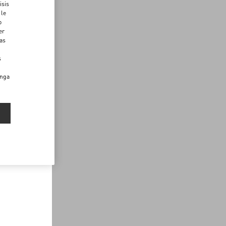
isis
 le
o
er
das
s
enga