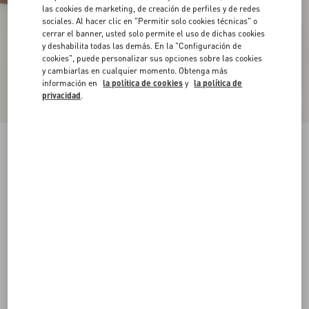
las cookies de marketing, de creación de perfiles y de redes
sociales. Al hacer clic en "Permitir solo cookies técnicas" o
cerrar el banner, usted solo permite el uso de dichas cookies
y deshabilita todas las demás. En la "Configuración de
cookies", puede personalizar sus opciones sobre las cookies
y cambiarlas en cualquier momento. Obtenga más
información en
la política de cookies
y
la política de
privacidad
.
Sandalia Rockstud De Cuero Laminado De
Becerro Con Tacón De 90 Mm
rose cannelle
34
34.5
35
35.5
36
36.5
37
37.5
Talle:
38
38.5
39
39.5
40
40.5
41
41.5
Guía de talles
Comprar
Comprar
42