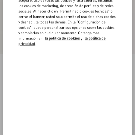
acepta el uso de todas las cookies y rastreadores, incluidas
las cookies de marketing, de creación de perfiles y de redes
sociales. Al hacer clic en "Permitir solo cookies técnicas" o
cerrar el banner, usted solo permite el uso de dichas cookies
y deshabilita todas las demás. En la "Configuración de
cookies", puede personalizar sus opciones sobre las cookies
y cambiarlas en cualquier momento. Obtenga más
información en
la política de cookies
y
la política de
privacidad
.
Sandalias Planas Rockstud De Piel De Becerro
Con Tiras
negro
34
34.5
35
35.5
36
36.5
37
37.5
Talle:
38
38.5
39
39.5
40
40.5
41
41.5
Guía de talles
Comprar
Comprar
42