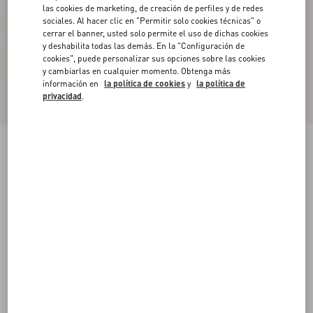
las cookies de marketing, de creación de perfiles y de redes
sociales. Al hacer clic en "Permitir solo cookies técnicas" o
cerrar el banner, usted solo permite el uso de dichas cookies
y deshabilita todas las demás. En la "Configuración de
cookies", puede personalizar sus opciones sobre las cookies
y cambiarlas en cualquier momento. Obtenga más
información en
la política de cookies
y
la política de
privacidad
.
Salones Rockstud Con Tiras Y Tacón De 65 Mm
poudre
34
34.5
35
35.5
36
36.5
37
37.5
Talle:
38
38.5
39
39.5
40
40.5
41
41.5
Guía de talles
Comprar
Comprar
42
Envío Y Devoluciones Gratuitas