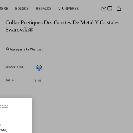
MBRE
BOLSOS
REGALOS
V-UNIVERSE
Nuevo
Collar Poetiques Des Gouttes De Metal Y Cristales
Swarovski®
Agregar a la Wishlist
oro/cristal
Talle:
UNI
eptar
o
ento,