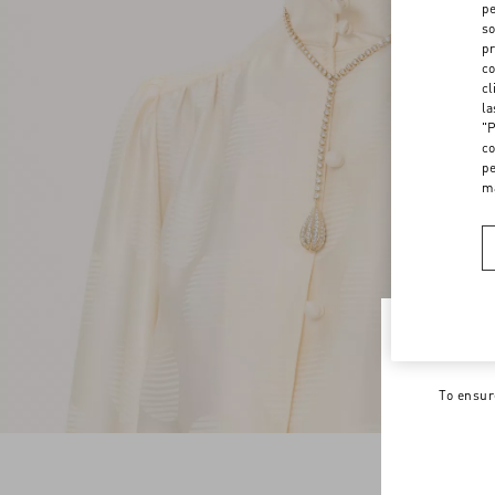
pe
so
pr
co
cl
la
"P
co
pe
m
Welco
To ensur