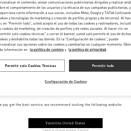
rsonalizar el contenido, enviar comunicaciones publicitarias dirigidas y realizar anál
bre el comportamiento de los usuarios y la eficacia de sus campañas publicitarias, y
oporciona cierta información a sus socios, incluidos Meta, Google y TikTok (utilizand
okies y tecnologías de marketing y creación de perfiles propias y de terceros). Al hac
ic en "Permitir todo", usted acepta el uso de todas las cookies y rastreadores, inclui
s cookies de marketing, de creación de perfiles y de redes sociales. Al hacer clic en
ermitir solo cookies técnicas" o cerrar el banner, usted solo permite el uso de dicha
okies y deshabilita todas las demás. En la "Configuración de cookies", puede
rsonalizar sus opciones sobre las cookies y cambiarlas en cualquier momento. Obt
ás información en
la política de cookies
y
la política de privacidad
.
Permitir solo Cookies Técnicas
Permitir todo
Configuración de Cookies
me to Valentino Colombia
e you get the best service, we recommend visiting the following website:
Valentino United States
I want to choose another Country