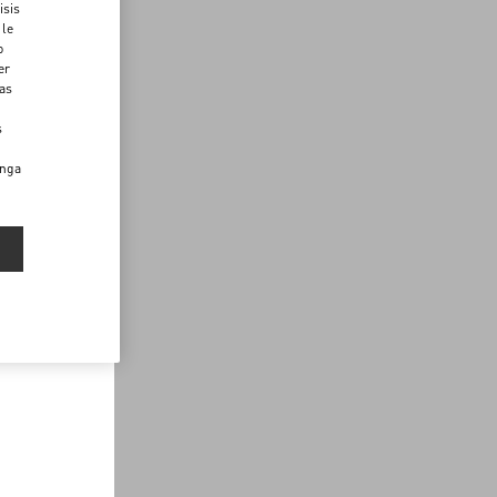
isis
 le
o
er
das
s
enga