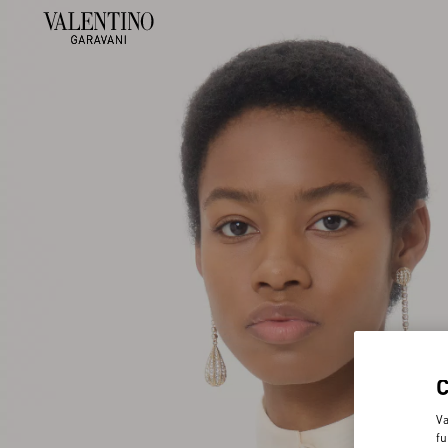
Va
fu