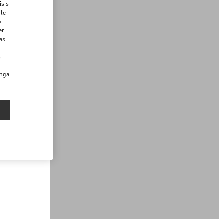
isis
 le
o
er
das
s
enga