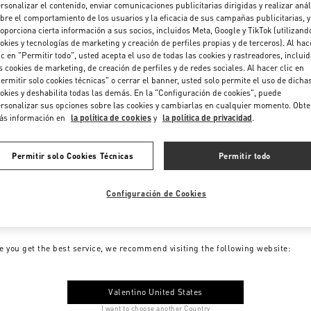
rsonalizar el contenido, enviar comunicaciones publicitarias dirigidas y realizar anál
bre el comportamiento de los usuarios y la eficacia de sus campañas publicitarias, y
oporciona cierta información a sus socios, incluidos Meta, Google y TikTok (utilizand
okies y tecnologías de marketing y creación de perfiles propias y de terceros). Al hac
ic en "Permitir todo", usted acepta el uso de todas las cookies y rastreadores, inclui
s cookies de marketing, de creación de perfiles y de redes sociales. Al hacer clic en
ermitir solo cookies técnicas" o cerrar el banner, usted solo permite el uso de dicha
okies y deshabilita todas las demás. En la "Configuración de cookies", puede
rsonalizar sus opciones sobre las cookies y cambiarlas en cualquier momento. Obt
ás información en
la política de cookies
y
la política de privacidad
.
Permitir solo Cookies Técnicas
Permitir todo
Configuración de Cookies
me to Valentino Colombia
e you get the best service, we recommend visiting the following website:
Valentino United States
I want to choose another Country