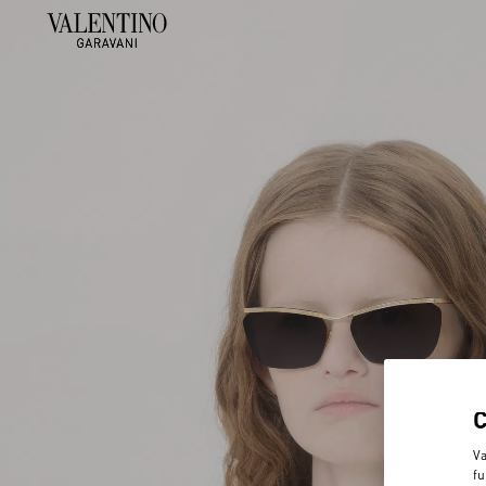
Va
fu