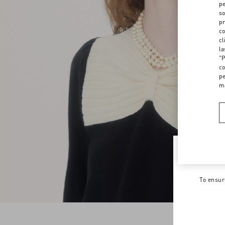
pe
so
pr
co
cl
la
"P
co
pe
m
Welco
To ensur