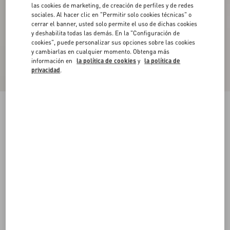
las cookies de marketing, de creación de perfiles y de redes
sociales. Al hacer clic en "Permitir solo cookies técnicas" o
cerrar el banner, usted solo permite el uso de dichas cookies
y deshabilita todas las demás. En la "Configuración de
cookies", puede personalizar sus opciones sobre las cookies
y cambiarlas en cualquier momento. Obtenga más
información en
la política de cookies
y
la política de
privacidad
.
Sudadera De Nailon Con Cierre Y Parche Del
VLogo
azul/avellana/manteca
XS
S
M
L
XL
XXL
3XL
Talle:
Comprar
Comprar
Guía de talles
Envío Y Devoluciones Gratuitas