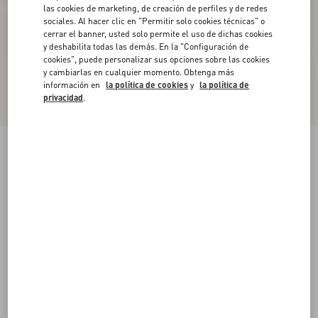
las cookies de marketing, de creación de perfiles y de redes
sociales. Al hacer clic en "Permitir solo cookies técnicas" o
cerrar el banner, usted solo permite el uso de dichas cookies
y deshabilita todas las demás. En la "Configuración de
cookies", puede personalizar sus opciones sobre las cookies
y cambiarlas en cualquier momento. Obtenga más
información en
la política de cookies
y
la política de
privacidad
.
Nuevo
Minifalda De Sarga Con Rayas Grandes
marfil/negro
36
38
40
42
44
46
48
50
Talle:
Comprar
Comprar
Guía de talles
Envío Y Devoluciones Gratuitas