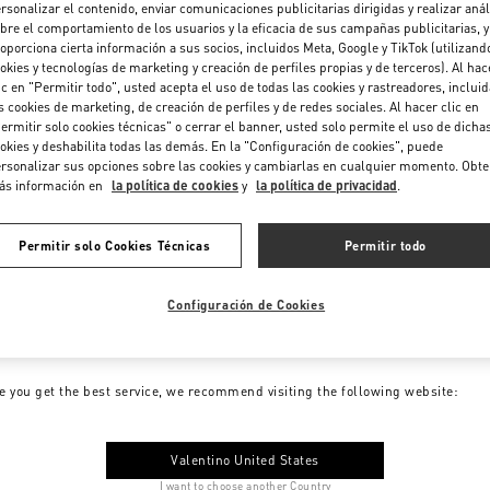
rsonalizar el contenido, enviar comunicaciones publicitarias dirigidas y realizar anál
bre el comportamiento de los usuarios y la eficacia de sus campañas publicitarias, y
oporciona cierta información a sus socios, incluidos Meta, Google y TikTok (utilizand
okies y tecnologías de marketing y creación de perfiles propias y de terceros). Al hac
ic en "Permitir todo", usted acepta el uso de todas las cookies y rastreadores, inclui
s cookies de marketing, de creación de perfiles y de redes sociales. Al hacer clic en
ermitir solo cookies técnicas" o cerrar el banner, usted solo permite el uso de dicha
okies y deshabilita todas las demás. En la "Configuración de cookies", puede
rsonalizar sus opciones sobre las cookies y cambiarlas en cualquier momento. Obt
ás información en
la política de cookies
y
la política de privacidad
.
Permitir solo Cookies Técnicas
Permitir todo
Configuración de Cookies
me to Valentino Colombia
e you get the best service, we recommend visiting the following website:
Valentino United States
I want to choose another Country