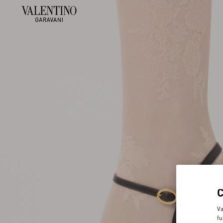
Va
fu