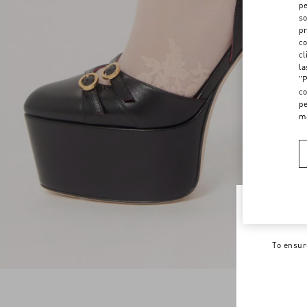
pe
so
pr
co
cl
la
"P
co
pe
m
Welco
To ensur