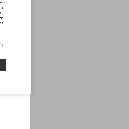
isis
 le
o
er
das
s
enga