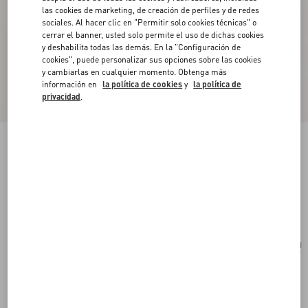
las cookies de marketing, de creación de perfiles y de redes
sociales. Al hacer clic en "Permitir solo cookies técnicas" o
cerrar el banner, usted solo permite el uso de dichas cookies
y deshabilita todas las demás. En la "Configuración de
cookies", puede personalizar sus opciones sobre las cookies
y cambiarlas en cualquier momento. Obtenga más
información en
la política de cookies
y
la política de
privacidad
.
Collar Coeur Royal De Metal, Resina, Esmalte Y
Cristales Swarovski®
multicolor
Comprar
Comprar
UNI
Talle:
Envío Y Devoluciones Gratuitas
Buscar en tienda