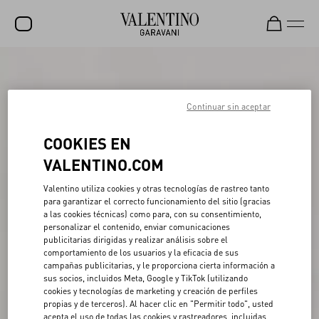
REBAJAS
NOVEDADES
Continuar sin aceptar
ROCKSTUD
COOKIES EN
MUJER
VALENTINO.COM
HOMBRE
Valentino utiliza cookies y otras tecnologías de rastreo tanto
para garantizar el correcto funcionamiento del sitio (gracias
BOLSOS
a las cookies técnicas) como para, con su consentimiento,
personalizar el contenido, enviar comunicaciones
REGALOS
publicitarias dirigidas y realizar análisis sobre el
comportamiento de los usuarios y la eficacia de sus
V-UNIVERSE
campañas publicitarias, y le proporciona cierta información a
sus socios, incluidos Meta, Google y TikTok (utilizando
cookies y tecnologías de marketing y creación de perfiles
propias y de terceros). Al hacer clic en "Permitir todo", usted
acepta el uso de todas las cookies y rastreadores, incluidas