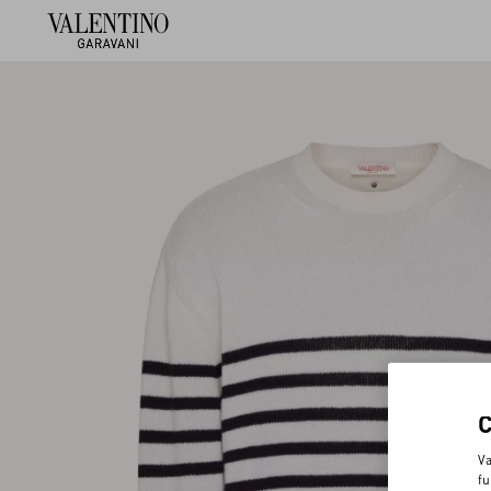
Va
fu