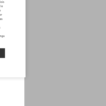
isis
 le
o
er
das
s
enga