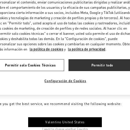
rsonalizar el contenido, enviar comunicaciones publicitarias dirigidas y realizar anál
bre el comportamiento de los usuarios y la eficacia de sus campañas publicitarias, y
oporciona cierta información a sus socios, incluidos Meta, Google y TikTok (utilizand
okies y tecnologías de marketing y creación de perfiles propias y de terceros). Al hac
ic en "Permitir todo", usted acepta el uso de todas las cookies y rastreadores, inclui
s cookies de marketing, de creación de perfiles y de redes sociales. Al hacer clic en
ermitir solo cookies técnicas" o cerrar el banner, usted solo permite el uso de dicha
okies y deshabilita todas las demás. En la "Configuración de cookies", puede
rsonalizar sus opciones sobre las cookies y cambiarlas en cualquier momento. Obt
ás información en
la política de cookies
y
la política de privacidad
.
Permitir solo Cookies Técnicas
Permitir todo
Configuración de Cookies
me to Valentino Colombia
e you get the best service, we recommend visiting the following website:
Valentino United States
I want to choose another Country