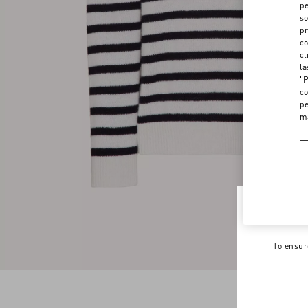
pe
so
pr
co
cl
la
"P
co
pe
m
Welco
To ensur