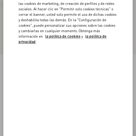
las cookies de marketing, de creación de perfiles y de redes
sociales. Al hacer clic en "Permitir solo cookies técnicas" o
cerrar el banner, usted solo permite el uso de dichas cookies
y deshabilita todas las demás. En la "Configuración de
cookies", puede personalizar sus opciones sobre las cookies
y cambiarlas en cualquier momento. Obtenga más
información en
la política de cookies
y
la política de
privacidad
.
Sneakers Open De Becerro
blanco/azul
38
38.5
39
39.5
40
40.5
41
41.5
Talle:
42
42.5
43
43.5
44
44.5
45
45.5
Guía de talles
Comprar
Comprar
46
47
48
Envío Y Devoluciones Gratuitas