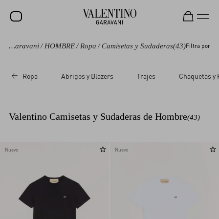
Valentino Garavani
/
HOMBRE
/
Ropa
/
Camisetas y Sudaderas
(43)
Filtra por
REBAJAS
NOVEDADES
Ropa
Abrigos y Blazers
Trajes
Chaquetas y 
ROCKSTUD
MUJER
Valentino Camisetas y Sudaderas de Hombre
(43)
HOMBRE
BOLSOS
Nuevo
Nuevo
REGALOS
V-UNIVERSE