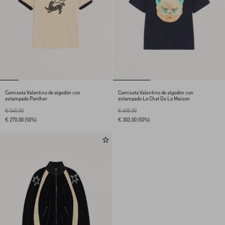
Camiseta Valentino de algodón con
Camiseta Valentino de algodón con
estampado Panther
estampado Le Chat De La Maison
€ 540,00
€ 605,00
€ 270,00
(50%)
€ 303,00
(50%)