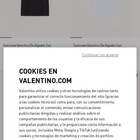
Camiseta Valentino De Algodón Con
Camiseta Valentino De Algodón Con
Bordado Del VLogo
Bordado Del VLogo
Continuar sin aceptar
€ 495,00
€ 495,00
COOKIES EN
Nuevo
Nuevo
VALENTINO.COM
Valentino utiliza cookies y otras tecnologías de rastreo tanto
para garantizar el correcto funcionamiento del sitio (gracias
a las cookies técnicas) como para, con su consentimiento,
personalizar el contenido, enviar comunicaciones
publicitarias dirigidas y realizar análisis sobre el
comportamiento de los usuarios y la eficacia de sus
campañas publicitarias, y le proporciona cierta información a
sus socios, incluidos Meta, Google y TikTok (utilizando
cookies y tecnologías de marketing y creación de perfiles