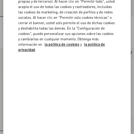
propias y de terceros). Al hacer clic en "Permitir todo", usted
acepta el uso de todas las cookies y rastreadores, incluidas
las cookies de marketing, de creación de perfiles y de redes
sociales. Al hacer clic en "Permitir solo cookies técnicas" o
cerrar el banner, usted solo permite el uso de dichas cookies
Camiseta Valentino De Algodón Con
Sudadera Valentino De Viscosa Con
Bordado Del VLogo
VLogo A Rayas
y deshabilita todas las demás. En la "Configuración de
cookies", puede personalizar sus opciones sobre las cookies
€ 495,00
€ 1.760,00
y cambiarlas en cualquier momento. Obtenga más
información en
la política de cookies
y
la política de
privacidad
.
Nuevo
Nuevo