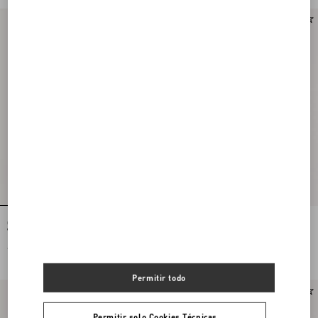
Camiseta De Algodón Con Parche De
Camisa Polo De Piqué De Algodón Con
Vg
Bordado Vg
€ 605,00
€ 715,00
€ 358,00
(50%)
Permitir todo
Permitir solo Cookies Técnicas