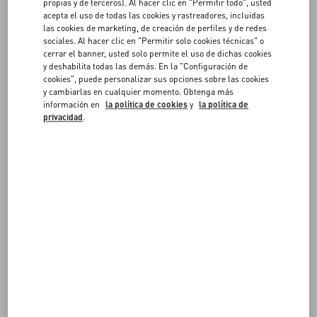
Incomplete, damaged, worn, soiled or altered returns, or anything
FAQ
propias y de terceros). Al hacer clic en "Permitir todo", usted
Valentino reasonably believes has been used, will not be accepted
acepta el uso de todas las cookies y rastreadores, incluidas
and will be returned to the customer. If returning a book, cosmetic,
las cookies de marketing, de creación de perfiles y de redes
sociales. Al hacer clic en "Permitir solo cookies técnicas" o
or fragrance purchase, the merchandise must be in its original
SERVICIOS EN LAS TIENDAS
cerrar el banner, usted solo permite el uso de dichas cookies
condition and unopened. Items not offered for sale at the store
y deshabilita todas las demás. En la "Configuración de
chosen for a return will not be accepted.
cookies", puede personalizar sus opciones sobre las cookies
Returned products should have been used only for such time as is
y cambiarlas en cualquier momento. Obtenga más
reasonably necessary to determine and verify their nature,
información en
la política de cookies
y
la política de
characteristics and size.
privacidad
.
Merchandise purchased in the United States may not be returned at
international stores and, merchandise purchased internationally
may not be returned in the United States. This Return Policy is
applicable for local purchases only, and refunds will be offered in
the local currency only. For a list of local stores available for returns,
please
visit the Store Locator
.
Online order returns may be initiated in select stores, and are
subject to
Terms and Conditions
detailed on the Valentino US
website.
AFTER SALES POLICY
Repairs, exchanges, store credit and/or refunds after fourteen (14)
days are only available in Valentino’s sole and absolute discretion for