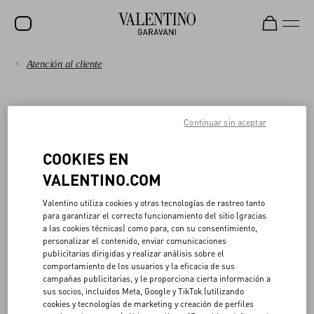
Atención al cliente
Rebajas
PAGOS
NOVEDADES
BOUTIQUE PURCHASE
Continuar sin aceptar
ROCKSTUD
ENVÍO
MUJER
COOKIES EN
Unused merchandise accompanied by the original receipt with all
DEVOLUCIONES
tags intact and attached may be exchanged, returned to the original
VALENTINO.COM
HOMBRE
form of payment within fourteen (14) days from original purchase
date, or exchanged for store credit. Store credit will not expire.
COMPRAS EN LÍNEA
BOLSOS
Valentino utiliza cookies y otras tecnologías de rastreo tanto
Returns from cash transactions will be refunded via ACH or check,
para garantizar el correcto funcionamiento del sitio (gracias
REGALOS
a las cookies técnicas) como para, con su consentimiento,
sent by US mail within fourteen (14) days of Valentino’s receipt and
GUÍA DE TALLES
personalizar el contenido, enviar comunicaciones
acceptance of the merchandise.
publicitarias dirigidas y realizar análisis sobre el
V-UNIVERSE
All sale, personalized items, such as monogrammed merchandise,
comportamiento de los usuarios y la eficacia de sus
items purchased at outlets, furs and exotic products, swimwear,
APARTADO LEGAL
campañas publicitarias, y le proporciona cierta información a
and/or altered merchandise are considered “final sale” and not
sus socios, incluidos Meta, Google y TikTok (utilizando
eligible for exchange, or return for store credit.
cookies y tecnologías de marketing y creación de perfiles