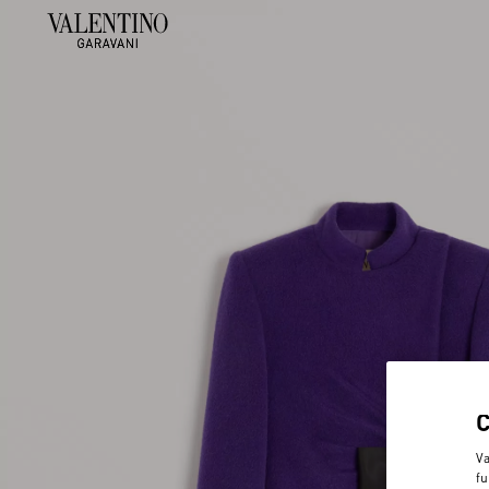
Va
fu