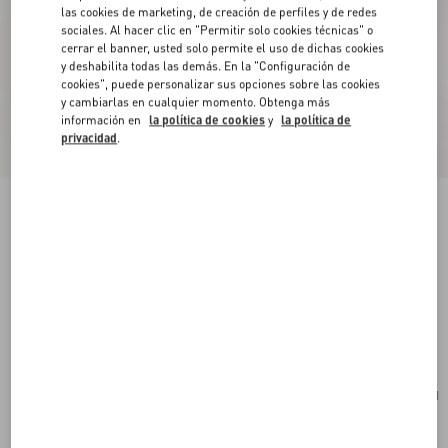
las cookies de marketing, de creación de perfiles y de redes
sociales. Al hacer clic en "Permitir solo cookies técnicas" o
cerrar el banner, usted solo permite el uso de dichas cookies
y deshabilita todas las demás. En la "Configuración de
cookies", puede personalizar sus opciones sobre las cookies
y cambiarlas en cualquier momento. Obtenga más
información en
la política de cookies
y
la política de
privacidad
.
Nuevo
Bolso Bandolera Pequeño De Gamuza Rockstud
De Valentino Garavani
rojo
Comprar
Comprar
UNI
Talle:
Envío Y Devoluciones Gratuitas