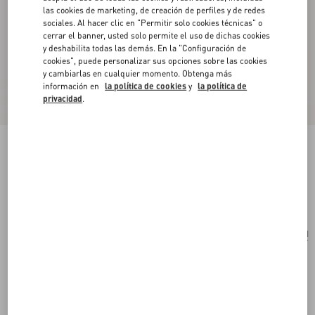
las cookies de marketing, de creación de perfiles y de redes
sociales. Al hacer clic en "Permitir solo cookies técnicas" o
cerrar el banner, usted solo permite el uso de dichas cookies
y deshabilita todas las demás. En la "Configuración de
cookies", puede personalizar sus opciones sobre las cookies
y cambiarlas en cualquier momento. Obtenga más
información en
la política de cookies
y
la política de
privacidad
.
Broche Trop Chou De Metal
antique brass
Comprar
Comprar
UNI
Talle:
Envío Y Devoluciones Gratuitas
Buscar en tienda
Pago exprés