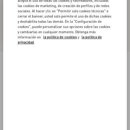
acepta el uso de todas las cookies y rastreadores, incluidas
las cookies de marketing, de creación de perfiles y de redes
sociales. Al hacer clic en "Permitir solo cookies técnicas" o
cerrar el banner, usted solo permite el uso de dichas cookies
y deshabilita todas las demás. En la "Configuración de
cookies", puede personalizar sus opciones sobre las cookies
y cambiarlas en cualquier momento. Obtenga más
información en
la política de cookies
y
la política de
privacidad
.
Nuevo
Sandalia Rockstud de cabritilla con tacón de
100 mm
negro
35
35.5
36
36.5
37
37.5
38
38.5
Talle:
Comprar
Comprar
39
39.5
40
40.5
41
41.5
42
Guía de talles