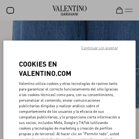
Rebajas
NOVEDADES
Continuar sin aceptar
ROCKSTUD
COOKIES EN
MUJER
VALENTINO.COM
HOMBRE
Valentino utiliza cookies y otras tecnologías de rastreo tanto
para garantizar el correcto funcionamiento del sitio (gracias
BOLSOS
a las cookies técnicas) como para, con su consentimiento,
personalizar el contenido, enviar comunicaciones
REGALOS
publicitarias dirigidas y realizar análisis sobre el
comportamiento de los usuarios y la eficacia de sus
V-UNIVERSE
campañas publicitarias, y le proporciona cierta información a
sus socios, incluidos Meta, Google y TikTok (utilizando
cookies y tecnologías de marketing y creación de perfiles
propias y de terceros). Al hacer clic en "Permitir todo", usted