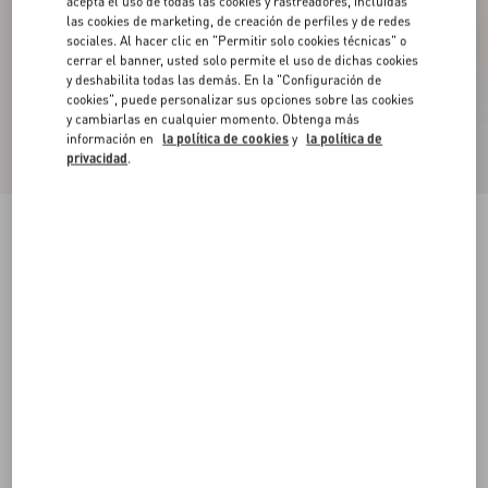
acepta el uso de todas las cookies y rastreadores, incluidas
las cookies de marketing, de creación de perfiles y de redes
sociales. Al hacer clic en "Permitir solo cookies técnicas" o
cerrar el banner, usted solo permite el uso de dichas cookies
y deshabilita todas las demás. En la "Configuración de
cookies", puede personalizar sus opciones sobre las cookies
y cambiarlas en cualquier momento. Obtenga más
información en
la política de cookies
y
la política de
privacidad
.
Sandalia Sin Talón Rockstud De Cuero De
Becerro Con Bordado Cornely Y Tacón De
60 Mm
marrón tostado/natural
35
35.5
36
36.5
37
37.5
38
38.5
Talle:
Comprar
Comprar
39
39.5
40
40.5
41
41.5
42
Guía de talles