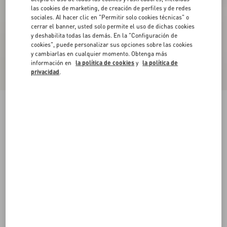
las cookies de marketing, de creación de perfiles y de redes
sociales. Al hacer clic en "Permitir solo cookies técnicas" o
cerrar el banner, usted solo permite el uso de dichas cookies
y deshabilita todas las demás. En la "Configuración de
cookies", puede personalizar sus opciones sobre las cookies
y cambiarlas en cualquier momento. Obtenga más
información en
la política de cookies
y
la política de
privacidad
.
Traje De Baño Enterizo De Lycra Estampada
rosa
XS
S
M
L
XL
Talle:
Comprar
Comprar
Guía de talles
Envío Y Devoluciones Gratuitas
Buscar en tienda