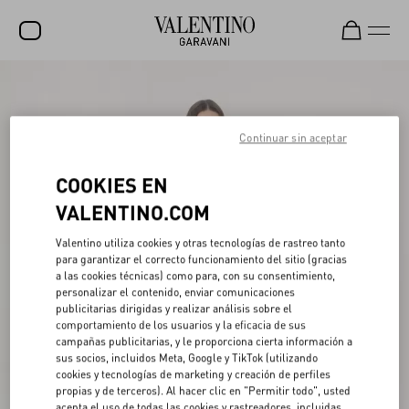
Rebajas
NOVEDADES
Continuar sin aceptar
ROCKSTUD
COOKIES EN
MUJER
VALENTINO.COM
HOMBRE
Valentino utiliza cookies y otras tecnologías de rastreo tanto
para garantizar el correcto funcionamiento del sitio (gracias
BOLSOS
a las cookies técnicas) como para, con su consentimiento,
personalizar el contenido, enviar comunicaciones
REGALOS
publicitarias dirigidas y realizar análisis sobre el
comportamiento de los usuarios y la eficacia de sus
V-UNIVERSE
campañas publicitarias, y le proporciona cierta información a
sus socios, incluidos Meta, Google y TikTok (utilizando
cookies y tecnologías de marketing y creación de perfiles
propias y de terceros). Al hacer clic en "Permitir todo", usted
acepta el uso de todas las cookies y rastreadores, incluidas