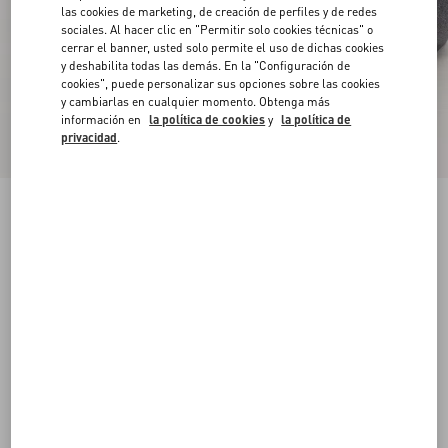
las cookies de marketing, de creación de perfiles y de redes
sociales. Al hacer clic en "Permitir solo cookies técnicas" o
cerrar el banner, usted solo permite el uso de dichas cookies
y deshabilita todas las demás. En la "Configuración de
cookies", puede personalizar sus opciones sobre las cookies
y cambiarlas en cualquier momento. Obtenga más
información en
la política de cookies
y
la política de
privacidad
.
Botas Al Tobillo Pat De Cabritilla
marrón corteza
38
38.5
39
39.5
40
40.5
41
41.5
Talle:
42
42.5
43
43.5
44
44.5
45
45.5
Guía de talles
Comprar
Comprar
46
Envío Y Devoluciones Gratuitas