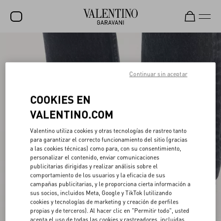
Rebajas
NOVEDADES
Continuar sin aceptar
ROCKSTUD
COOKIES EN
MUJER
VALENTINO.COM
HOMBRE
Valentino utiliza cookies y otras tecnologías de rastreo tanto
para garantizar el correcto funcionamiento del sitio (gracias
BOLSOS
a las cookies técnicas) como para, con su consentimiento,
personalizar el contenido, enviar comunicaciones
REGALOS
publicitarias dirigidas y realizar análisis sobre el
comportamiento de los usuarios y la eficacia de sus
V-UNIVERSE
campañas publicitarias, y le proporciona cierta información a
sus socios, incluidos Meta, Google y TikTok (utilizando
cookies y tecnologías de marketing y creación de perfiles
propias y de terceros). Al hacer clic en "Permitir todo", usted
acepta el uso de todas las cookies y rastreadores, incluidas