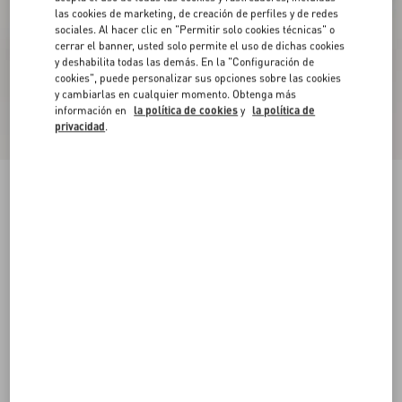
las cookies de marketing, de creación de perfiles y de redes
sociales. Al hacer clic en "Permitir solo cookies técnicas" o
cerrar el banner, usted solo permite el uso de dichas cookies
y deshabilita todas las demás. En la "Configuración de
cookies", puede personalizar sus opciones sobre las cookies
y cambiarlas en cualquier momento. Obtenga más
información en
la política de cookies
y
la política de
privacidad
.
Exclusivo en línea
Nuevo
Zapatillas Demivee De Tejido De Malla Con
Recortes De Gamuza
blanco/azul
38
38.5
39
39.5
40
40.5
41
41.5
Talle:
42
42.5
43
43.5
44
44.5
45
45.5
Guía de talles
Comprar
Comprar
46