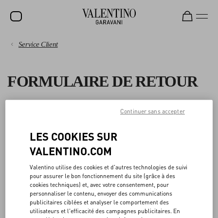
Service Client
SOLDES
PAIEMENTS
NOUVEAUTÉS
FORMULAIRE DE RETOUR
ROCKSTUD
EXPÉDITION
FEMME
Vous pouvez demander un retour sous 14 jours à compter de la date
Continuer sans accepter
RETOURS ET REMBOURSEMENTS
de réception de votre commande.
HOMME
LES COOKIES SUR
Avant de remplir le formulaire, veuillez vérifier que les articles sont
ACHATS
SACS
VALENTINO.COM
dans leur état d'origine, avec toutes les étiquettes encore
CADEAUX
attachées. Pour plus d'informations, veuillez lire notre
politique de
GUIDE DES TAILLES
Valentino utilise des cookies et d'autres technologies de suivi
retour
.
pour assurer le bon fonctionnement du site (grâce à des
PARFUMS
cookies techniques) et, avec votre consentement, pour
Nous nous réservons le droit de refuser les retours tardifs ou les
DOMAINE JURIDIQUE
personnaliser le contenu, envoyer des communications
V-UNIVERSE
articles qui ne sont pas dans le même état que celui dans lequel
publicitaires ciblées et analyser le comportement des
vous les avez reçus. Veuillez noter que les produits personnalisés et
utilisateurs et l'efficacité des campagnes publicitaires. En