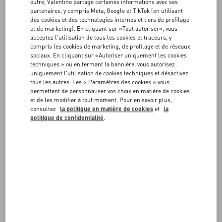
les parfums relèvent de la vente définitive et ne peuvent être ni
FAQ
outre, Valentino partage certaines informations avec ses
retournés ni échangés.
partenaires, y compris Meta, Google et TikTok (en utilisant
des cookies et des technologies internes et tiers de profilage
et de marketing). En cliquant sur «Tout autoriser», vous
Vous trouverez votre numéro de commande dans les e-mails de
SERVICES EN BOUTIQUE
acceptez l'utilisation de tous les cookies et traceurs, y
confirmation que vous avez reçus, ou sur votre compte si vous vous
compris les cookies de marketing, de profilage et de réseaux
êtes connecté(e) pour passer votre commande.
sociaux. En cliquant sur «Autoriser uniquement les cookies
techniques » ou en fermant la bannière, vous autorisez
uniquement l'utilisation de cookies techniques et désactivez
Adresse électronique
*
tous les autres. Les « Paramètres des cookies » vous
permettent de personnaliser vos choix en matière de cookies
et de les modifier à tout moment. Pour en savoir plus,
consultez
la politique en matière de cookies
et
la
politique de confidentialité
.
Numéro de commande *
RECHERCHER