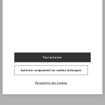
Vous avez besoin de nous contacter ?
Nous appeler
00 800 1959 1960
Tout autoriser
ENVOYEZ-NOUS UN E-MAIL
Autoriser uniquement les cookies techniques
Paramètres des Cookies