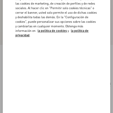
las cookies de marketing, de creación de perfiles y de redes
sociales. Al hacer clic en "Permitir solo cookies técnicas" o
cerrar el banner, usted solo permite el uso de dichas cookies
y deshabilita todas las demás. En la "Configuración de
cookies", puede personalizar sus opciones sobre las cookies
y cambiarlas en cualquier momento. Obtenga más
información en
la política de cookies
y
la política de
privacidad
.
Chalina Valentino De Terciopelo Con Bordado
negro/dorado
Comprar
Comprar
UNI
Talle:
Envío Y Devoluciones Gratuitas
Buscar en tienda
Pago exprés