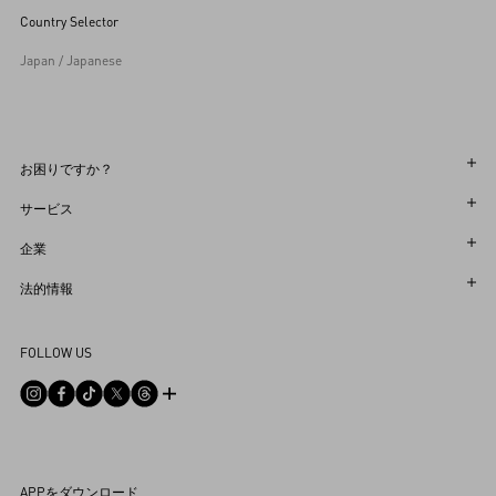
Country Selector
Japan / Japanese
お困りですか？
オーダー状況追跡
サービス
返品＆返金状況を確認する
カスタマーサービス
企業
ブティックで予約してください
返品
メゾン
法的情報
ストア検索
配送
サスティナビリティ
利用規約
Sitemap
FOLLOW US
お支払い
採用情報
販売約款
よくあるご質問
サイズガイド
企業情報
プライバシーポリシー
お問い合わせ
ストアのサービス
ヘルプライン
DPO
店舗購入商品について
APPをダウンロード