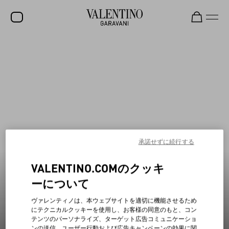
セールに新商品が登場
アイテムを見る
セール
新着アイテム
ロックスタッズ
ウィメンズ
メンズ
承諾せずに続行する
バッグ
VALENTINO.COMのクッキ
ギフト
ーについて
ビューティー
ヴァレンティノは、本ウェブサイトを適切に機能させるため
V-ユニバース
にテクニカルクッキーを使用し、お客様の同意のもと、コン
テンツのパーソナライズ、ターゲット広告コミュニケーショ
ンの送信、ユーザー行動および広告キャンペーンの効果に関