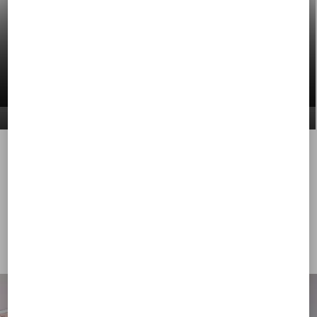
ハイライト
ウィメンズ
メンズ
シューズ
バッグ
シューズ
バッグ
もっと見る
もっと見る
もっと見る
もっと見る
アクセサリー
ジュエリー
アクセサリー
ウェア
もっと見る
もっと見る
もっと見る
もっと見る
ヴァレンティノ ガラヴァーニの新しいロ
ックスタッズ シューズ
今すぐ購入