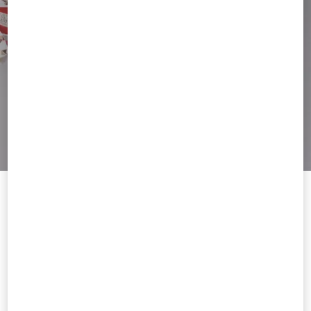
Welcome to Valentino Japan
To ensure you get the best service, we recommend visiting the
following website:
Valentino United States
I want to choose another Country